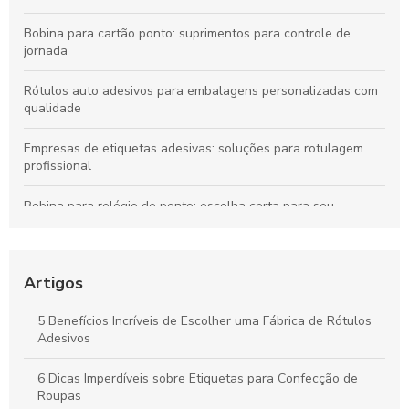
Bobina para cartão ponto: suprimentos para controle de
jornada
Rótulos auto adesivos para embalagens personalizadas com
qualidade
Empresas de etiquetas adesivas: soluções para rotulagem
profissional
Bobina para relógio de ponto: escolha certa para seu
equipamento
Máquina etiquetadora de preços: agilidade no comércio
varejista
Artigos
Etiqueta para balança: tipos, aplicações e onde comprar
5 Benefícios Incríveis de Escolher uma Fábrica de Rótulos
Adesivos
Como Escolher a Melhor Bobina Térmica para Seu Negócio
6 Dicas Imperdíveis sobre Etiquetas para Confecção de
Roupas