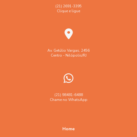
Bobina para Automação Comercial
(21) 2691-3395
Clique e ligue
Bobina para automação comercial: aplicações e
fornecedores
Bobina para automação comercial: como escolher a ideal
para seu negócio
Av. Getúlio Vargas, 2456
Bobina para Automação Comercial: Escolha Certa
Centro - Nilópolis/RJ
Bobina para Automação Comercial: Tudo que Você Precisa
Saber
Bobina para Cartão Ponto é Essencial para Controle de
Frequência
(21) 98481-6488
Chame no WhatsApp
Bobina para Cartão Ponto: Como Escolher a Ideal para Sua
Empresa
Bobina para Cartão Ponto: Como Escolher e Usar
Home