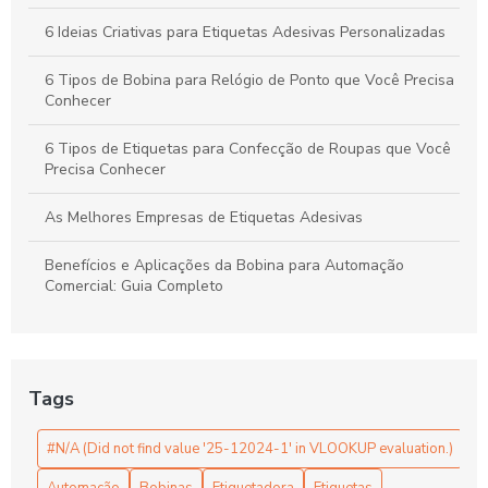
6 Ideias Criativas para Etiquetas Adesivas Personalizadas
6 Tipos de Bobina para Relógio de Ponto que Você Precisa
Conhecer
6 Tipos de Etiquetas para Confecção de Roupas que Você
Precisa Conhecer
As Melhores Empresas de Etiquetas Adesivas
Benefícios e Aplicações da Bobina para Automação
Comercial: Guia Completo
Bobina de Papel Autocopiativo para Escritório
Bobina de Papel Autocopiativo: Praticidade e Versatilidade
Tags
Bobina de Papel Autocopiativo: Tudo que Você Precisa
#N/A (Did not find value '25-12024-1' in VLOOKUP evaluation.)
Saber
Automação
Bobinas
Etiquetadora
Etiquetas